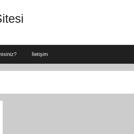
itesi
isiniz?
İletişim