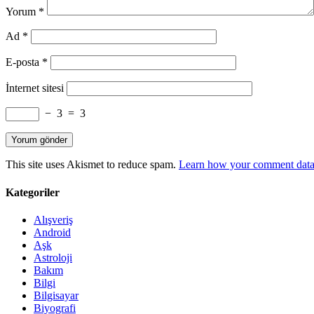
Yorum
*
Ad
*
E-posta
*
İnternet sitesi
−
3
=
3
This site uses Akismet to reduce spam.
Learn how your comment data 
Kategoriler
Alışveriş
Android
Aşk
Astroloji
Bakım
Bilgi
Bilgisayar
Biyografi