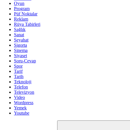
Oyun
Program
Püf Noktalar
Reklam
Rüya Tabirleri
Sağlık
Sanat
Seyahat
Sigorta
Sinema
Siyaset
Soru-Cevap
Spor
Tarif
Tarih
Teknoloji
Telefon
Televizyon
Video
Wordpress
Yemek
Youtube
Arama: