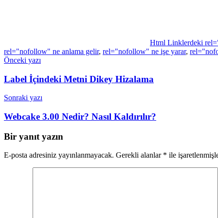
Html Linklerdeki rel=
rel="nofollow" ne anlama gelir
,
rel="nofollow" ne işe yarar
,
rel="nof
Yazı
Önceki yazı
gezinmesi
Label İçindeki Metni Dikey Hizalama
Sonraki yazı
Webcake 3.00 Nedir? Nasıl Kaldırılır?
Bir yanıt yazın
E-posta adresiniz yayınlanmayacak.
Gerekli alanlar
*
ile işaretlenmişl