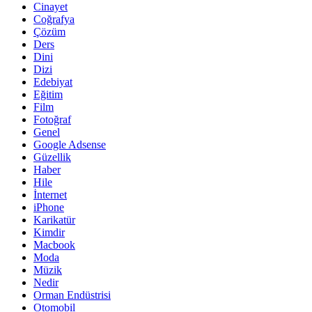
Cinayet
Coğrafya
Çözüm
Ders
Dini
Dizi
Edebiyat
Eğitim
Film
Fotoğraf
Genel
Google Adsense
Güzellik
Haber
Hile
İnternet
iPhone
Karikatür
Kimdir
Macbook
Moda
Müzik
Nedir
Orman Endüstrisi
Otomobil