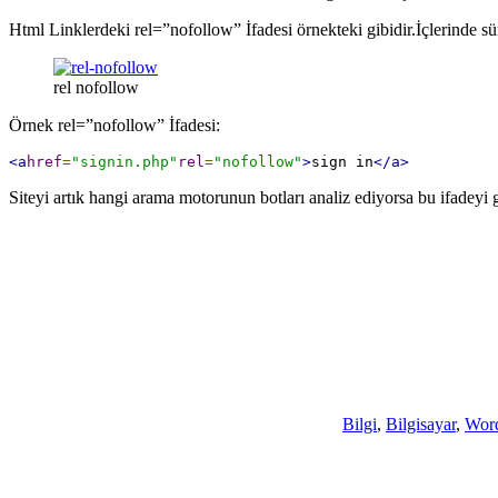
Html Linklerdeki rel=”nofollow” İfadesi örnekteki gibidir.İçlerinde s
rel nofollow
Örnek rel=”nofollow” İfadesi:
<a
href
=
"signin.php"
rel
=
"nofollow"
>
sign in
</a>
Siteyi artık hangi arama motorunun botları analiz ediyorsa bu ifadeyi 
Bilgi
,
Bilgisayar
,
Word