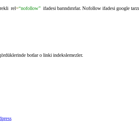
ürekli
rel
=
“nofollow”
ifadesi barındırırlar. Nofollow ifadesi google tar
gördüklerinde botlar o linki indekslemezler.
press