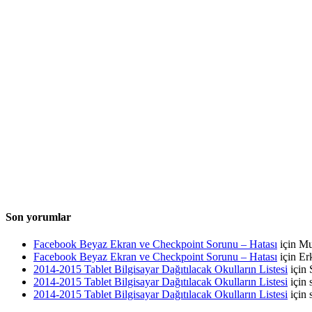
Son yorumlar
Facebook Beyaz Ekran ve Checkpoint Sorunu – Hatası
için
Mu
Facebook Beyaz Ekran ve Checkpoint Sorunu – Hatası
için
Er
2014-2015 Tablet Bilgisayar Dağıtılacak Okulların Listesi
için
2014-2015 Tablet Bilgisayar Dağıtılacak Okulların Listesi
için
2014-2015 Tablet Bilgisayar Dağıtılacak Okulların Listesi
için