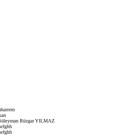
harrem
kan
Süleyman Rüzgar YILMAZ
sefghh
sefghh