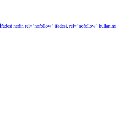
fadesi nedir
,
rel="nofollow" ifadesi
,
rel="nofollow" kullanımı
,