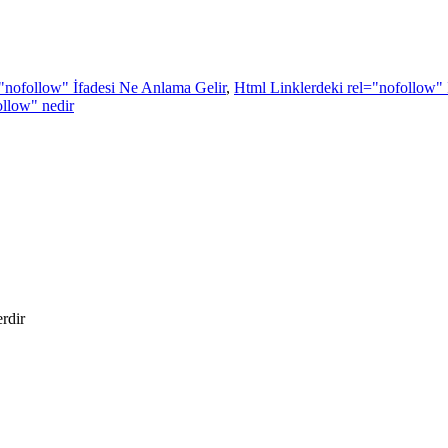
"nofollow" İfadesi Ne Anlama Gelir
,
Html Linklerdeki rel="nofollow" İ
ollow" nedir
erdir