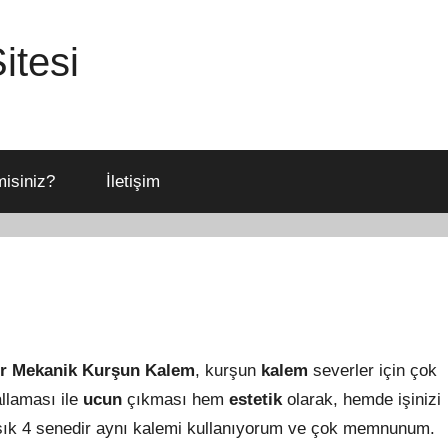
itesi
isiniz?
İletişim
er Mekanik Kurşun Kalem
, kurşun
kalem
severler için çok
llaması ile
ucun
çıkması hem
estetik
olarak, hemde işinizi
aşık 4 senedir aynı kalemi kullanıyorum ve çok memnunum.