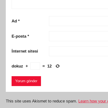
Ad
*
E-posta
*
İnternet sitesi
dokuz
+
=
12
This site uses Akismet to reduce spam.
Learn how your 