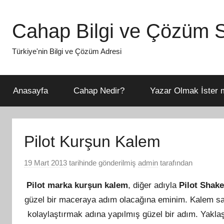
İçeriğe
atla
Cahap Bilgi ve Çözüm S
Türkiye'nin Bilgi ve Çözüm Adresi
Anasayfa
Cahap Nedir?
Yazar Olmak İster m
Pilot Kurşun Kalem
19 Mart 2013
tarihinde gönderilmiş
admin
tarafından
Pilot marka kurşun kalem
, diğer adıyla
Pilot Shak
güzel bir maceraya adım olacağına eminim. Kalem sa
kolaylaştırmak adına yapılmış güzel bir adım. Yakl