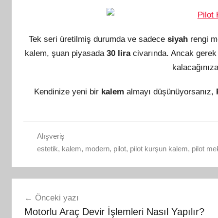
Tek seri üretilmiş durumda ve sadece
siyah
rengi m
kalem, şuan piyasada
30 lira
civarında. Ancak gerek
kalacağınıza 
Kendinize yeni bir
kalem
almayı düşünüyorsanız,
Alışveriş
estetik
,
kalem
,
modern
,
pilot
,
pilot kurşun kalem
,
pilot m
Yazı
Önceki yazı
gezinmesi
Motorlu Araç Devir İşlemleri Nasıl Yapılır?